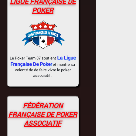
LIGUE FRANÇAISE DE
POKER
La Ligue
Le Poker Team 87 soutient
Française De Poker
et montre sa
volonté de de faire vivre le poker
associatif .
FÉDÉRATION
FRANÇAISE DE POKER
ASSOCIATIF