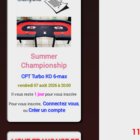
Summer
Championship
CPT Turbo KO 6-max
vendredi 07 août 2026 à 20:00
Il vous reste
1 jour
pour vous inscrire
Connectez vous
Pour vous inscrire,
,
Créer un compte
ou
11