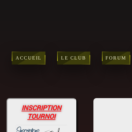
ACCUEIL
LE CLUB
FORUM
INSCRIPTION
TOURNOI