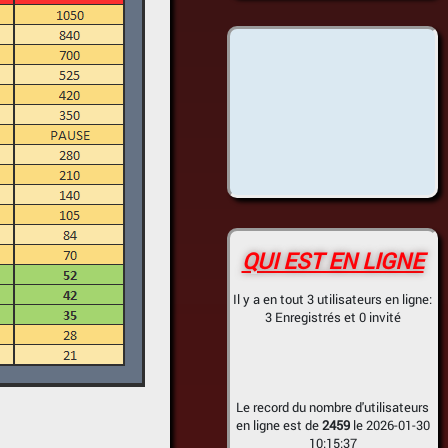
QUI EST EN LIGNE
Il y a en tout 3 utilisateurs en ligne:
3 Enregistrés et 0 invité
Le record du nombre d'utilisateurs
en ligne est de
2459
le 2026-01-30
10:15:37