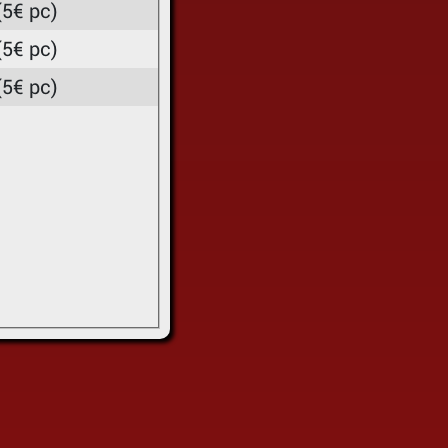
(5€ pc)
(5€ pc)
(5€ pc)