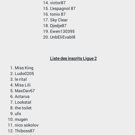
victor87
L'espagnol 87
tonio 87
Sky Clear
Djedje87
Ewen130395
UnbEliEvabl8
Liste des inscrits Ligue 2
Miss King
Ludo0205
le rital
Miss Lili
MaxDav67
Actarus
Lookstal
the toilet
ufo
mugen
nico sokolov
Thiboss87