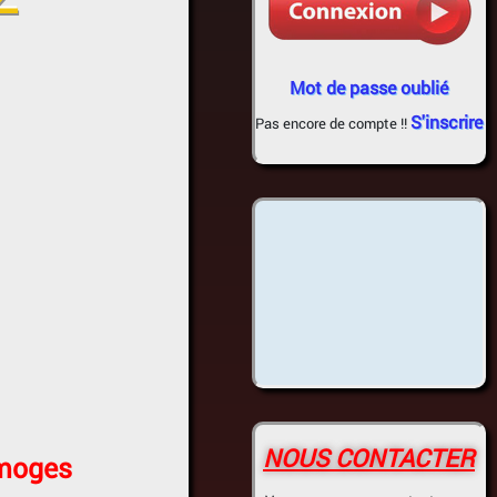
Mot de passe oublié
S'inscrire
Pas encore de compte !!
NOUS CONTACTER
imoges