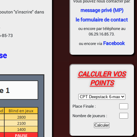
Vous pouvez nous contacter par:
message privé (MP)
 bouton "s'inscrire" dans
le formulaire de contact
.
ou encore par téléphone au
06.29.16.85.73.
6-85-73
Facebook
ou encore via
se
CALCULER VOS
POINTS
Place Finale :
Nombre de joueurs :