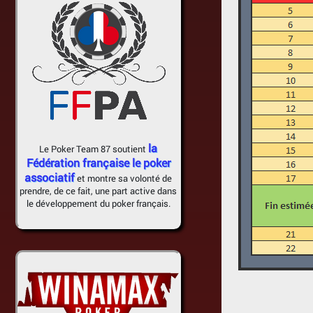
la
Le Poker Team 87 soutient
Fédération française le poker
associatif
et montre sa volonté de
prendre, de ce fait, une part active dans
le développement du poker français.