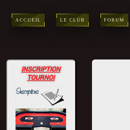
ACCUEIL
LE CLUB
FORUM
INSCRIPTION
TOURNOI