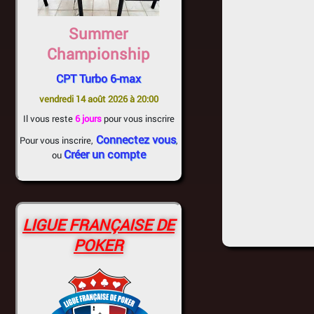
Summer
Championship
CPT Turbo 6-max
vendredi 14 août 2026 à 20:00
Il vous reste
6 jours
pour vous inscrire
Connectez vous
Pour vous inscrire,
,
Créer un compte
ou
LIGUE FRANÇAISE DE
POKER