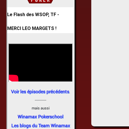
Le Flash des WSOP, TF -
MERCI LEO MARGETS !
Voir les épisodes précédents
.
----------
mais aussi
Winamax Pokerschool
Les blogs du Team Winamax