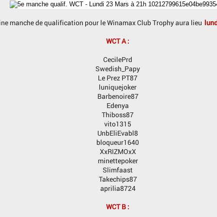
ne manche de qualification pour le Winamax Club Trophy aura lieu
lund
WCT A :
CecilePrd
Swedish_Papy
Le Prez PT87
luniquejoker
Barbenoire87
Edenya
Thiboss87
vito1315
UnbEliEvabl8
bloqueur1640
XxRIZMOxX
minettepoker
Slimfaast
Takechips87
aprilia8724
WCT B :