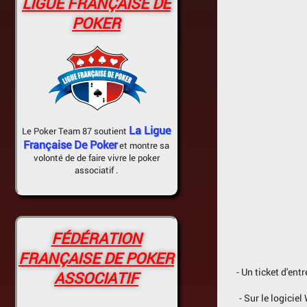
LIGUE FRANÇAISE DE
POKER
La Ligue
Le Poker Team 87 soutient
Française De Poker
et montre sa
volonté de de faire vivre le poker
associatif .
FÉDÉRATION
FRANÇAISE DE POKER
- Un ticket d'en
ASSOCIATIF
- Sur le logicie