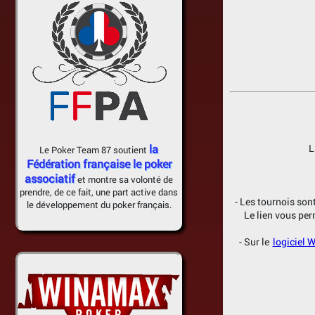
L
la
Le Poker Team 87 soutient
Fédération française le poker
associatif
et montre sa volonté de
prendre, de ce fait, une part active dans
- Les tournois son
le développement du poker français.
Le lien vous pe
- Sur le
logiciel