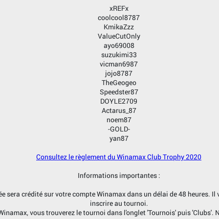
xREFx
coolcool8787
KmikaZzz
ValueCutOnly
ayo69008
suzukimi33
vicman6987
jojo8787
TheGeogeo
Speedster87
DOYLE2709
Actarus_87
noem87
-GOLD-
yan87
Consultez le règlement du Winamax Club Trophy 2020
Informations importantes :
trée sera crédité sur votre compte Winamax dans un délai de 48 heures. Il
inscrire au tournoi.
l Winamax, vous trouverez le tournoi dans l'onglet 'Tournois' puis 'Clubs'.