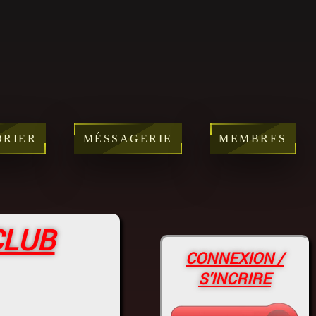
DRIER
MÉSSAGERIE
MEMBRES
CLUB
CONNEXION /
S'INCRIRE