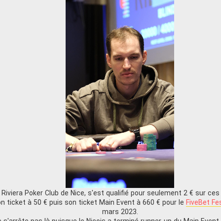
u Riviera Poker Club de Nice,
s'est qualifié pour seulement 2 €
sur ces 
on ticket à 50 € puis son ticket Main Event à 660 € pour le
FiveBet Fe
mars 2023.