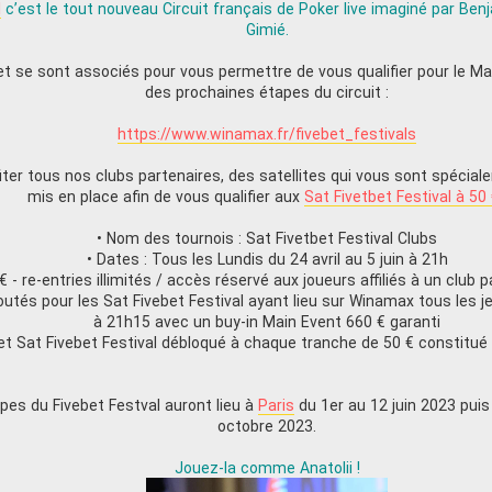
l
c’est le tout nouveau Circuit français de Poker live imaginé par 
Gimié.
t se sont associés pour vous permettre de vous qualifier pour le
Ma
des prochaines étapes du circuit :
https://www.winamax.fr/
fivebet_festivals
ofiter tous nos clubs partenaires, des satellites qui vous sont spécia
mis en place afin de vous qualifier aux
Sat Fivetbet Festival à 50
•
Nom des tournois
: Sat Fivetbet Festival Clubs
•
Dates
: Tous les Lundis du 24 avril au 5 juin à 21h
 € - re-entries illimités / accès réservé aux joueurs affiliés à un clu
joutés
pour les Sat Fivebet Festival ayant lieu sur Winamax tous les jeu
à 21h15 avec un buy-in Main Event 660 € garanti
et Sat Fivebet Festival débloqué
à chaque tranche de 50 € constitué 
pes du Fivebet Festval auront lieu à
Paris
du 1er au 12 juin 2023 pui
octobre 2023.
Jouez-la comme Anatolii !