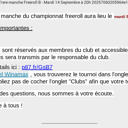
manche du championnat freeroll aura lieu le
mardi 
importantes :
s sont réservés aux membres du club et accessibl
s sera transmis par le responsable du club.
ails ici :
p87.fr/GsB7
iel Winamax
, vous trouverez le tournoi dans l'ongle
liez pas de cocher l'onglet "Clubs" afin que votre t
 des questions, nous sommes à votre écoute.
 à tous !
-------------------------------------------------