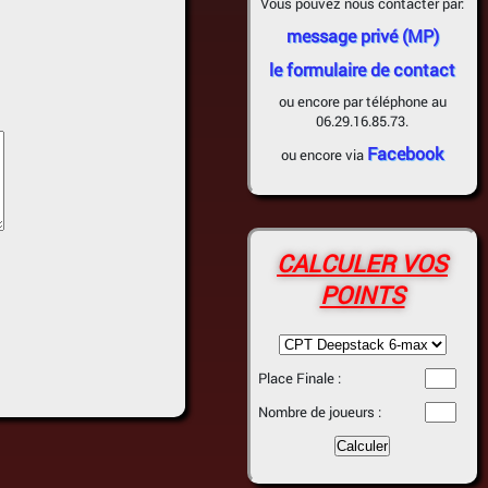
Vous pouvez nous contacter par:
message privé (MP)
le formulaire de contact
ou encore par téléphone au
06.29.16.85.73.
Facebook
ou encore via
CALCULER VOS
POINTS
Place Finale :
Nombre de joueurs :