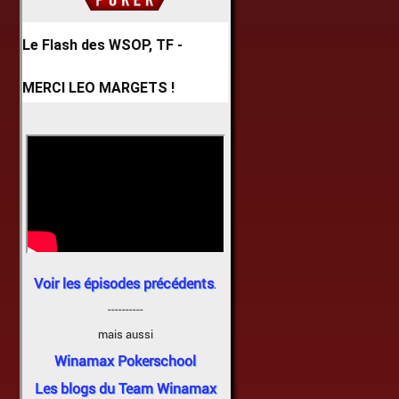
Le Flash des WSOP, TF -
MERCI LEO MARGETS !
Voir les épisodes précédents
.
----------
mais aussi
Winamax Pokerschool
Les blogs du Team Winamax