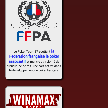
la
Le Poker Team 87 soutient
Fédération française le poker
associatif
et montre sa volonté de
prendre, de ce fait, une part active dans
le développement du poker français.