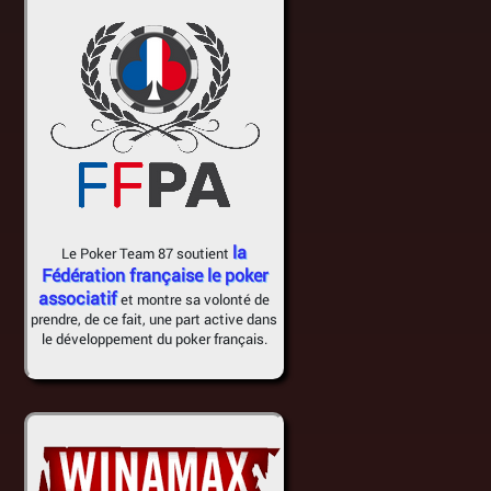
la
Le Poker Team 87 soutient
Fédération française le poker
associatif
et montre sa volonté de
prendre, de ce fait, une part active dans
le développement du poker français.