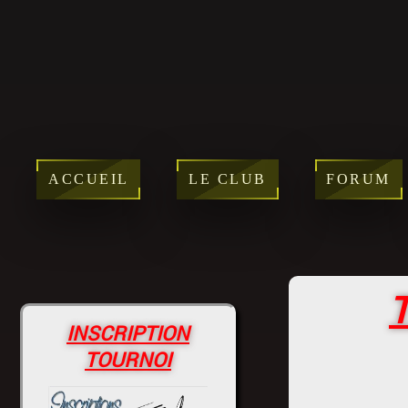
ACCUEIL
LE CLUB
FORUM
INSCRIPTION
TOURNOI