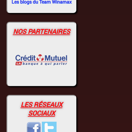
Les blogs du Team Winamax
NOS PARTENAIRES
LES RÉSEAUX
SOCIAUX