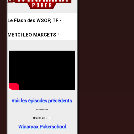
Le Flash des WSOP, TF -
MERCI LEO MARGETS !
Voir les épisodes précédents
.
----------
mais aussi
Winamax Pokerschool