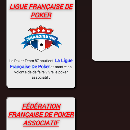
LIGUE FRANÇAISE DE
POKER
La Ligue
Le Poker Team 87 soutient
Française De Poker
et montre sa
volonté de de faire vivre le poker
associatif .
FÉDÉRATION
FRANÇAISE DE POKER
ASSOCIATIF