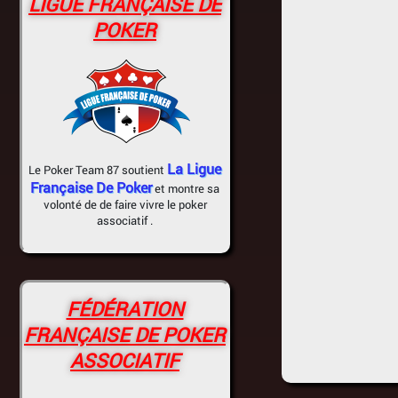
LIGUE FRANÇAISE DE
POKER
La Ligue
Le Poker Team 87 soutient
Française De Poker
et montre sa
volonté de de faire vivre le poker
associatif .
FÉDÉRATION
FRANÇAISE DE POKER
ASSOCIATIF