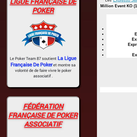
LIGUE FRANÇAISE DE
Les
Expresso Ser
Million Event KO (
POKER
E
Ex
Expr
Ex
La Ligue
Le Poker Team 87 soutient
Française De Poker
et montre sa
volonté de de faire vivre le poker
associatif .
FÉDÉRATION
FRANÇAISE DE POKER
ASSOCIATIF