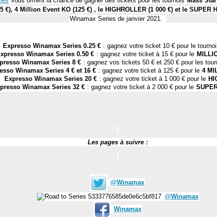
ies
vous offrent la chance de gagner des tickets pour les tournois
Mass Start
15 €), 4 Million Event KO (125 €) , le HIGHROLLER (1 000 €) et le SUPER
Winamax Series de janvier 2021.
Expresso Winamax Series 0.25 €
: gagnez votre ticket 10 € pour le tournoi
xpresso Winamax Series 0.50 €
: gagnez votre ticket à 15 € pour le
MILLI
presso Winamax Series 8 €
: gagnez vos tickets 50 € et 250 € pour les tour
esso Winamax Series 4 € et 16 €
: gagnez votre ticket à 125 € pour le
4 MI
Expresso Winamax Series 20 €
: gagnez votre ticket à 1 000 € pour le
HI
presso Winamax Series 32 €
: gagnez votre ticket à 2 000 € pour le
SUPER
Les pages à suivre :
@Winamax
@Winamax
Winamax