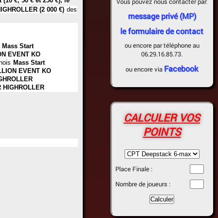
 (10 €, 50 € et 250 €), le
Vous pouvez nous contacter par:
 HIGHROLLER (2 000 €)
des
message privé (MP)
le formulaire de contact
ou encore par téléphone au
Mass Start
06.29.16.85.73.
ON EVENT KO
nois
Mass Start
Facebook
ou encore via
LLION EVENT KO
GHROLLER
 HIGHROLLER
CALCULER VOS
POINTS
Place Finale :
Nombre de joueurs :