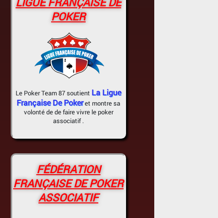
LIGUE FRANÇAISE DE
POKER
La Ligue
Le Poker Team 87 soutient
Française De Poker
et montre sa
volonté de de faire vivre le poker
associatif .
FÉDÉRATION
FRANÇAISE DE POKER
ASSOCIATIF