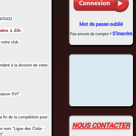
Mot de passe oublié
tobre
à
21h
.
S'inscrire
Pas encore de compte !!
votre club.
ndant à la division de votre
Saison XVI".
a fin de la compétition pour
NOUS CONTACTER
 le nom "Ligue des Clubs -
I".