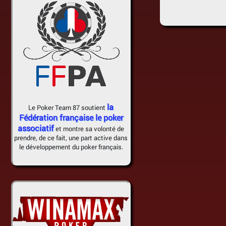
la
Le Poker Team 87 soutient
Fédération française le poker
associatif
et montre sa volonté de
prendre, de ce fait, une part active dans
le développement du poker français.