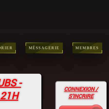
DRIER
MÉSSAGERIE
MEMBRES
UBS -
CONNEXION /
 21H
S'INCRIRE