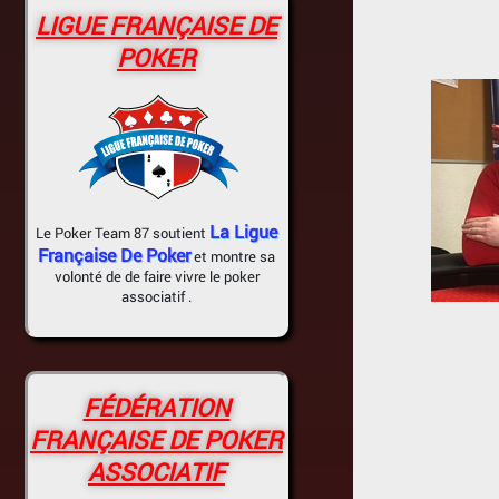
LIGUE FRANÇAISE DE
POKER
La Ligue
Le Poker Team 87 soutient
Française De Poker
et montre sa
volonté de de faire vivre le poker
associatif .
FÉDÉRATION
FRANÇAISE DE POKER
ASSOCIATIF