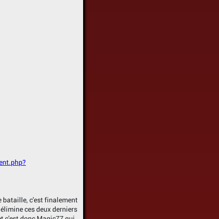
ent.php?
bataille, c'est finalement
 élimine ces deux derniers
 et c'est donc Magic77 qui