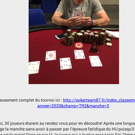
assement complet du tournoi ici :
http://pokerteam87.fr/Index_classem
annee=2020&champ=TR3&manche=3
i, 30 joueurs étaient au rendez vous pour en découdre! Après une longue 
ge la manche sans avoir à passer par l’épreuve fatidique du HU puisqu'il
e seule main! Dans ce cas là, le joueur qui a le plus gros tapis fini 2ème