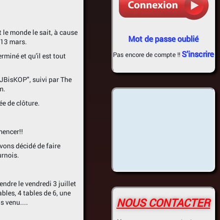
t le monde le sait, à cause
Mot de passe oublié
u 13 mars.
S'inscrire
Pas encore de compte !!
miné et qu'il est tout
"JBisKOP", suivi par The
m.
e de clôture.
mencer!!
avons décidé de faire
urnois.
ndre le vendredi 3 juillet
les, 4 tables de 6, une
NOUS CONTACTER
s venu....