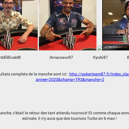
Kyubi87 Barben
EliEvabl8 Arnacoeur87
ultats complets de la manche sont ici :
http://pokerteam87.fr/Index_cl
annee=2020&champ=TR3&manche=2
nche, c'était le retour des tant attendu tournois! Et comme chaque ann
estivale, il n'y aura que des tournois Turbo en 6-max !