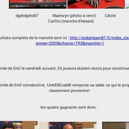
dgetdgeto87 Maelwyn (photo à venir) Cé
Carlito (manche d'essaie)
ultats complets de la manche sont ici :
http://pokerteam87.fr/Index_cl
annee=2020&champ=TR3&manche=1
rée de SnG le vendredi suivant, 24 joueurs etaient réunis pour constitue
oirée de SnG consécutive,
UnbEliEvabl8
remporte sa table ce qui le pro
classement provisoire!
les quatre gagnants sont donc :