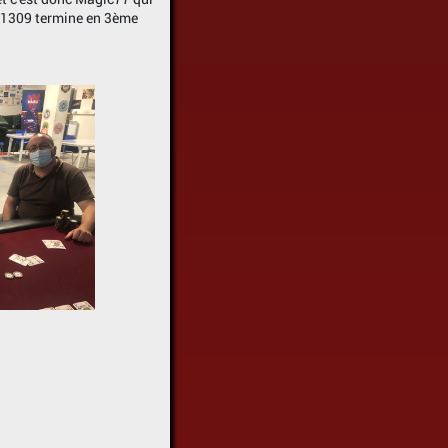
no1309 termine en 3ème