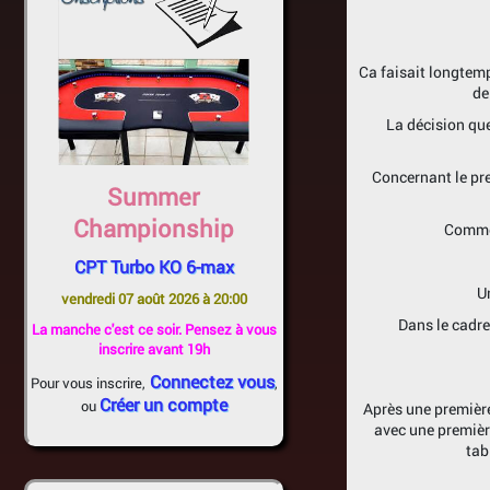
Ca faisait longtemp
de
La décision que
Concernant le pre
Summer
Championship
Comme 
CPT Turbo KO 6-max
U
vendredi 07 août 2026 à 20:00
Dans le cadre
La manche c'est ce soir. Pensez à vous
inscrire avant 19h
Connectez vous
Pour vous inscrire,
,
Créer un compte
ou
Après une première
avec une premièr
tab