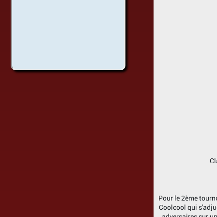
Cl
Pour le 2ème tourno
Coolcool qui s'adju
adversaires sur un