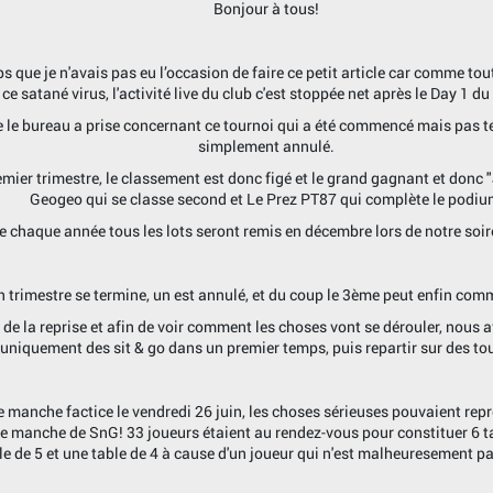
Bonjour à tous!
s que je n'avais pas eu l’occasion de faire ce petit article car comme tou
 ce satané virus, l'activité live du club c'est stoppée net après le Day 1 d
 le bureau a prise concernant ce tournoi qui a été commencé mais pas ter
simplement annulé.
mier trimestre, le classement est donc figé et le grand gagnant et donc 
Geogeo qui se classe second et Le Prez PT87 qui complète le podiu
chaque année tous les lots seront remis en décembre lors de notre soiré
n trimestre se termine, un est annulé, et du coup le 3ème peut enfin com
 de la reprise et afin de voir comment les choses vont se dérouler, nous 
uniquement des sit & go dans un premier temps, puis repartir sur des to
 manche factice le vendredi 26 juin, les choses sérieuses pouvaient repre
e manche de SnG! 33 joueurs étaient au rendez-vous pour constituer 6 tab
le de 5 et une table de 4 à cause d'un joueur qui n'est malheuresement pa