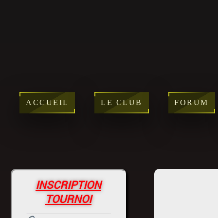
ACCUEIL
LE CLUB
FORUM
INSCRIPTION
TOURNOI