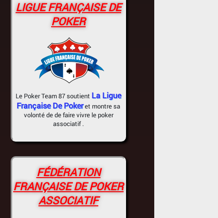
LIGUE FRANÇAISE DE
POKER
La Ligue
Le Poker Team 87 soutient
Française De Poker
et montre sa
volonté de de faire vivre le poker
associatif .
FÉDÉRATION
FRANÇAISE DE POKER
ASSOCIATIF