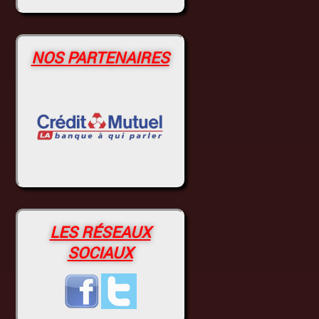
NOS PARTENAIRES
LES RÉSEAUX
SOCIAUX