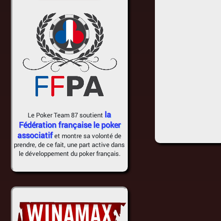
la
Le Poker Team 87 soutient
Fédération française le poker
associatif
et montre sa volonté de
prendre, de ce fait, une part active dans
le développement du poker français.