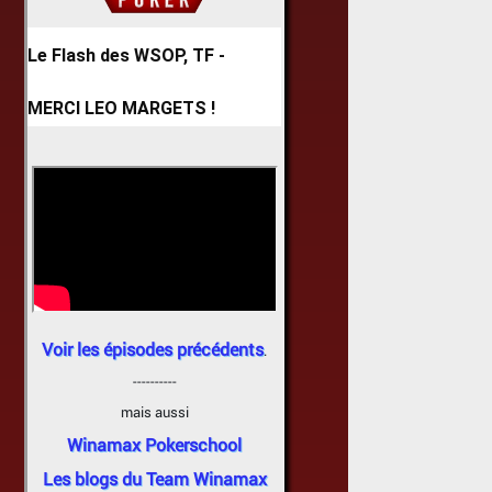
Le Flash des WSOP, TF -
MERCI LEO MARGETS !
Voir les épisodes précédents
.
----------
mais aussi
Winamax Pokerschool
Les blogs du Team Winamax