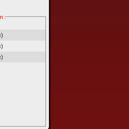
n :
c)
c)
c)