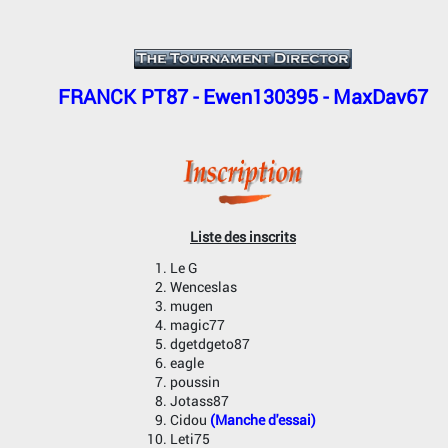
FRANCK PT87 - Ewen130395 - MaxDav67
Liste des inscrits
Le G
Wenceslas
mugen
magic77
dgetdgeto87
eagle
poussin
Jotass87
Cidou
(Manche d'essai)
Leti75