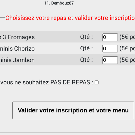
Dembouz87
Choisissez votre repas et valider votre inscriptio
Qté :
(5€ p
s 3 Fromages
Qté :
(5€ p
ninis Chorizo
Qté :
(5€ p
ninis Jambon
i vous ne souhaitez PAS DE REPAS :