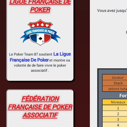
LIGUE FRANÇAISE DE
POKER
Vous avez jusqu'à 
La Ligue
Le Poker Team 87 soutient
Française De Poker
et montre sa
volonté de de faire vivre le poker
associatif .
FÉDÉRATION
FRANÇAISE DE POKER
ASSOCIATIF