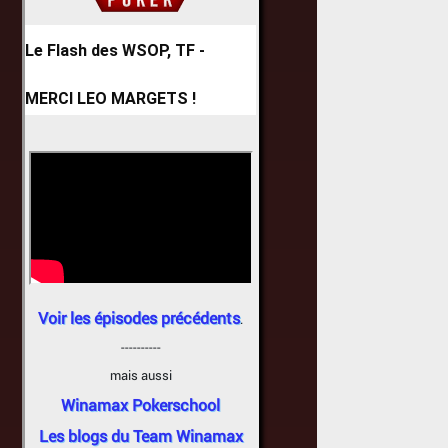
Le Flash des WSOP, TF -
MERCI LEO MARGETS !
Voir les épisodes précédents
.
----------
mais aussi
Winamax Pokerschool
Les blogs du Team Winamax