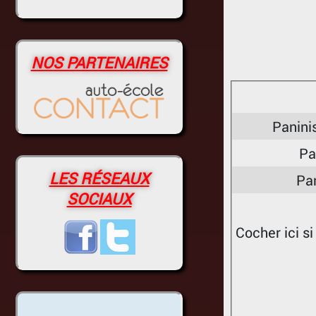
NOS PARTENAIRES
Panini
Pa
LES RÉSEAUX
Pa
SOCIAUX
Cocher ici s