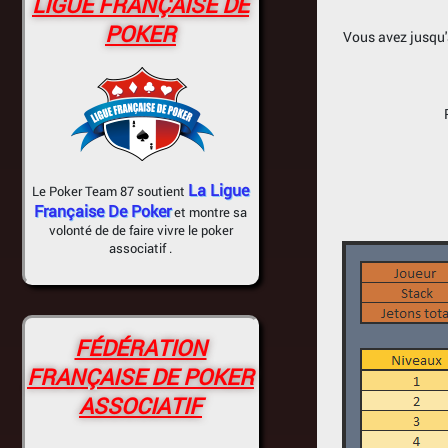
LIGUE FRANÇAISE DE
POKER
Vous avez jusqu'à 
La Ligue
Le Poker Team 87 soutient
Française De Poker
et montre sa
volonté de de faire vivre le poker
associatif .
FÉDÉRATION
FRANÇAISE DE POKER
ASSOCIATIF