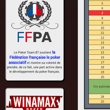
la
Le Poker Team 87 soutient
Fédération française le poker
associatif
et montre sa volonté de
prendre, de ce fait, une part active dans
le développement du poker français.